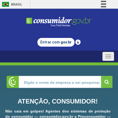
BRASIL
Simplifique!
Comunica BR
Participe
Acesso à informação
Entrar com
gov.br
Legislação
Canais
Toggle
naviga
ATENÇÃO, CONSUMIDOR!
Não caia em golpes! Agentes dos sistemas de proteção
do consumidor — consumidor.gov.br e Proconsumidor —