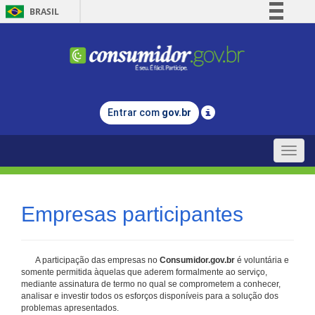
BRASIL
Simplifique!
Comunica BR
Participe
Acesso à informação
Entrar com
gov.br
Legislação
Canais
Toggle
naviga
Empresas participantes
A participação das empresas no
Consumidor.gov.br
é voluntária e
somente permitida àquelas que aderem formalmente ao serviço,
mediante assinatura de termo no qual se comprometem a conhecer,
analisar e investir todos os esforços disponíveis para a solução dos
problemas apresentados.